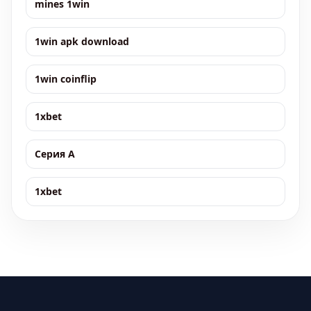
mines 1win
1win apk download
1win coinflip
1xbet
Серия А
1xbet