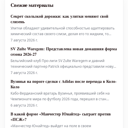
Свежие материалы
Секрет скользкой дорожки: как улитки меняют свой
слизень
Улитки обладают удивительной способностью адаптировать
химический состав своего слизи, делая его то жидким, то
твердым, то липким – в зависимости от ситуации.
7 августа 2026 г.
SV Zulte Waregem: Представлена новая домашняя форма
сезона 2026-27
Бельгийский клуб Про-лиги SV Zulte Waregem и давний
технический партнер Patrick официально представили новую
домашнюю форму на сезон 2026-27.
7 августа 2026 г.
Вузинья на пороге сделки с Adidas после перехода в Коло-
Коло
Кабо-Вердианский вратарь Вузинья, проявивший себя на
Чемпионате мира по футболу 2026 года, перешел в стан
чилийских чемпионов, клуба Коло-Коло. Этот трансфер, по
6 августа 2026 г.
всей видимости, откроет для голкипера двери к крупному
В какой форме «Манчестер Юнайтед» сыграет против
спонсорскому контракту. Вузинья привлек внимание своим
«ПСЖ»?
блестящим выступлен
«Манчестер Юнайтед» выйдет на поле в своем