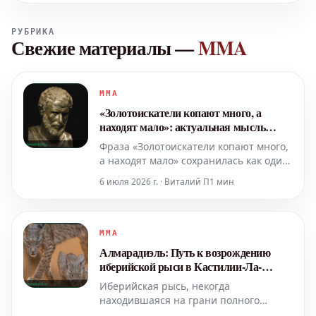
РУБРИКА
Свежие материалы
—
MMA
MMA
«Золотоискатели копают много, а
находят мало»: актуальная мысль
Гераклита
Фраза «Золотоискатели копают много,
а находят мало» сохранилась как один
из фрагментов мысли Гераклита,
6 июля 2026 г. · Виталий П
1 мин
греческого философа из Эфеса,
жившего примерно в 500 году до
нашей эры. Эта цитата не является
частью полного трактата, поскольку от
MMA
его трудов сохранилось лишь чуть
Алмарадиэль: Путь к возрождению
более ста разрознен
иберийской рыси в Кастилии-Ла-
Манче
Иберийская рысь, некогда
находившаяся на грани полного
исчезновения, сегодня демонстрирует