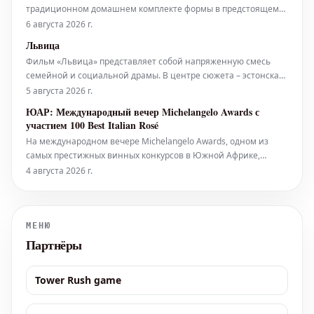
традиционном домашнем комплекте формы в предстоящем
матче против «Пари Сен-Жермен», который состоится в эту
6 августа 2026 г.
субботу.
Львица
Фильм «Львица» представляет собой напряженную смесь
семейной и социальной драмы. В центре сюжета – эстонская
санитарка, которая с тревогой наблюдает за тем, как ее дочь-
5 августа 2026 г.
подросток погружается в опасный мир насилия и наркотиков,
ЮАР: Международный вечер Michelangelo Awards с
став частью молодежной группировки. Когд
участием 100 Best Italian Rosé
На международном вечере Michelangelo Awards, одном из
самых престижных винных конкурсов в Южной Африке,
особое внимание было уделено 100 Best Italian Rosé. Конкурс,
4 августа 2026 г.
существующий уже тридцать лет, демонстрирует отличное
состояние, что редко можно встретить на мировом уровне.
Michelangelo Internat
МЕНЮ
Партнёры
Tower Rush game