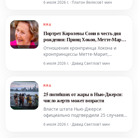
6 июля 2026 г. · Платон Велесов
1 мин
обнадеживающие признаки
восстановления. Хотя ее будущее все
еще остается хрупким, популяция в
Испании превысила 2600 особей.
MMA
Ключевую роль в этом успехе сыграли
Портрет Королевы Сони в честь дня
определенные территории, и одной из
рождения: Принц Хокон, Метте-Марит
таких
и их испытания
Отношения кронпринца Хокона и
кронпринцессы Метте-Марит,
начавшиеся как сказка, столкнулись с
6 июля 2026 г. · Давид Светлов
1 мин
серьезными трудностями. Несмотря
на внешнюю безупречность
норвежской королевской четы, их
репутация пошатнулась. Главной
MMA
надеждой королевской семьи остается
25 погибших от жары в Нью-Джерси:
дочь Ингрид Александра. Кор
число жертв может возрасти
Власти штата Нью-Джерси
официально подтвердили 25 случаев
смерти, связанных с продолжительной
6 июля 2026 г. · Давид Светлов
1 мин
волной жары, которая началась в
четверг. Ожидается, что это число