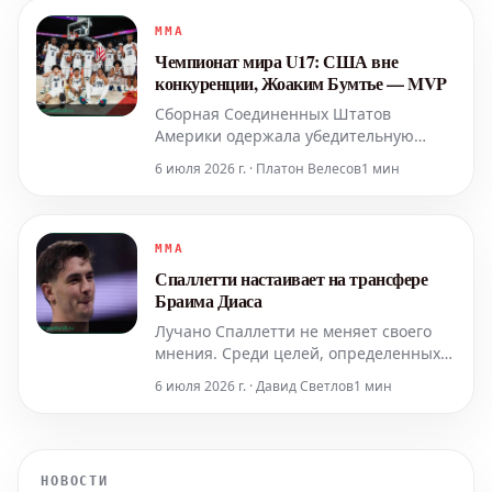
может увеличиться, поскольку
погодные условия остаются
MMA
экстремальными.
Чемпионат мира U17: США вне
конкуренции, Жоаким Бумтье — MVP
Сборная Соединенных Штатов
Америки одержала убедительную
победу на Чемпионате мира U17,
6 июля 2026 г. · Платон Велесов
1 мин
продемонстрировав абсолютное
превосходство. Американцы не
потерпели ни одного поражения за
всю историю турнира, одержав 58
MMA
побед в 58 матчах с момента его
Спаллетти настаивает на трансфере
основания в 2010 году. В финальном
Браима Диаса
поединке Жоак
Лучано Спаллетти не меняет своего
мнения. Среди целей, определенных
для усиления состава туринского
6 июля 2026 г. · Давид Светлов
1 мин
"Ювентуса", имя Браима Диаса по-
прежнему остается на вершине
списка.
НОВОСТИ