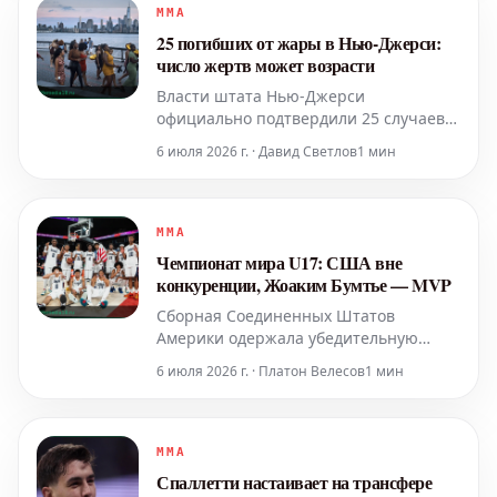
репутация пошатнулась. Главной
MMA
надеждой королевской семьи остается
25 погибших от жары в Нью-Джерси:
дочь Ингрид Александра. Кор
число жертв может возрасти
Власти штата Нью-Джерси
официально подтвердили 25 случаев
смерти, связанных с продолжительной
6 июля 2026 г. · Давид Светлов
1 мин
волной жары, которая началась в
четверг. Ожидается, что это число
может увеличиться, поскольку
погодные условия остаются
MMA
экстремальными.
Чемпионат мира U17: США вне
конкуренции, Жоаким Бумтье — MVP
Сборная Соединенных Штатов
Америки одержала убедительную
победу на Чемпионате мира U17,
6 июля 2026 г. · Платон Велесов
1 мин
продемонстрировав абсолютное
превосходство. Американцы не
потерпели ни одного поражения за
всю историю турнира, одержав 58
MMA
побед в 58 матчах с момента его
Спаллетти настаивает на трансфере
основания в 2010 году. В финальном