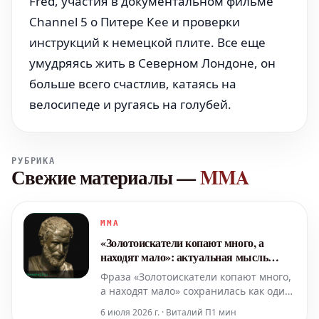
Fred, участия в документальном фильме
Channel 5 о Питере Кее и проверки
инструкций к немецкой плите. Все еще
умудряясь жить в Северном Лондоне, он
больше всего счастлив, катаясь на
велосипеде и ругаясь на голубей.
РУБРИКА
Свежие материалы
—
MMA
MMA
«Золотоискатели копают много, а
находят мало»: актуальная мысль
Гераклита
Фраза «Золотоискатели копают много,
а находят мало» сохранилась как один
из фрагментов мысли Гераклита,
6 июля 2026 г. · Виталий П
1 мин