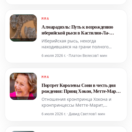
греческого философа из Эфеса,
жившего примерно в 500 году до
нашей эры. Эта цитата не является
частью полного трактата, поскольку от
MMA
его трудов сохранилось лишь чуть
Алмарадиэль: Путь к возрождению
более ста разрознен
иберийской рыси в Кастилии-Ла-
Манче
Иберийская рысь, некогда
находившаяся на грани полного
исчезновения, сегодня демонстрирует
6 июля 2026 г. · Платон Велесов
1 мин
обнадеживающие признаки
восстановления. Хотя ее будущее все
еще остается хрупким, популяция в
Испании превысила 2600 особей.
MMA
Ключевую роль в этом успехе сыграли
Портрет Королевы Сони в честь дня
определенные территории, и одной из
рождения: Принц Хокон, Метте-Марит
таких
и их испытания
Отношения кронпринца Хокона и
кронпринцессы Метте-Марит,
начавшиеся как сказка, столкнулись с
6 июля 2026 г. · Давид Светлов
1 мин
серьезными трудностями. Несмотря
на внешнюю безупречность
норвежской королевской четы, их