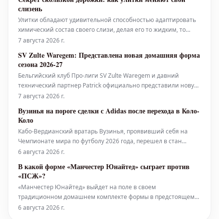
слизень
Улитки обладают удивительной способностью адаптировать
химический состав своего слизи, делая его то жидким, то
твердым, то липким – в зависимости от ситуации.
7 августа 2026 г.
SV Zulte Waregem: Представлена новая домашняя форма
сезона 2026-27
Бельгийский клуб Про-лиги SV Zulte Waregem и давний
технический партнер Patrick официально представили новую
домашнюю форму на сезон 2026-27.
7 августа 2026 г.
Вузинья на пороге сделки с Adidas после перехода в Коло-
Коло
Кабо-Вердианский вратарь Вузинья, проявивший себя на
Чемпионате мира по футболу 2026 года, перешел в стан
чилийских чемпионов, клуба Коло-Коло. Этот трансфер, по
6 августа 2026 г.
всей видимости, откроет для голкипера двери к крупному
В какой форме «Манчестер Юнайтед» сыграет против
спонсорскому контракту. Вузинья привлек внимание своим
«ПСЖ»?
блестящим выступлен
«Манчестер Юнайтед» выйдет на поле в своем
традиционном домашнем комплекте формы в предстоящем
матче против «Пари Сен-Жермен», который состоится в эту
6 августа 2026 г.
субботу.