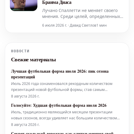
Браима Диаса
поединке Жоак
Лучано Спаллетти не меняет своего
мнения. Среди целей, определенных
для усиления состава туринского
6 июля 2026 г. · Давид Светлов
1 мин
"Ювентуса", имя Браима Диаса по-
прежнему остается на вершине
списка.
НОВОСТИ
Свежие материалы
Лучшая футбольная форма июля 2026: пик сезона
презентаций
Июль 2026 года ознаменовался рекордным количеством
презентаций новой футбольной формы, став самым
активным месяцем в этом сезоне. Теперь настало время
8 августа 2026 г.
выбрать лучшее из представленного.
Голосуйте: Худшая футбольная форма июля 2026
Июль, традиционно являющийся месяцем презентации
новых сезонов, всегда удивляет нас большим количеством
выпусков, чем любой другой период года. К сожалению, не все
8 августа 2026 г.
эти новинки оказываются удачными.
Секрет скользкой дорожки: как улитки меняют свой