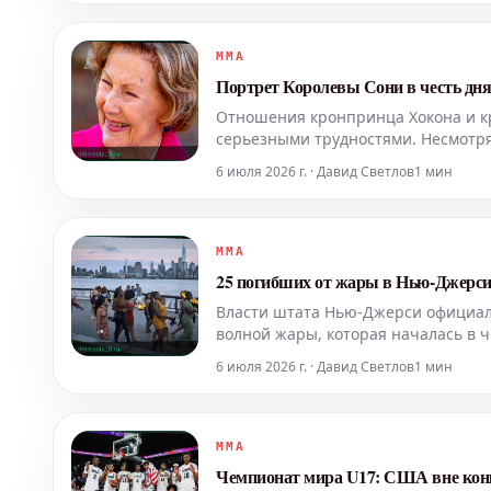
MMA
Портрет Королевы Сони в честь дн
Отношения кронпринца Хокона и кр
серьезными трудностями. Несмотр
репутация пошатнулась. Главной н
6 июля 2026 г. · Давид Светлов
1 мин
MMA
25 погибших от жары в Нью-Джерси:
Власти штата Нью-Джерси официал
волной жары, которая началась в ч
погодные условия остаются экстре
6 июля 2026 г. · Давид Светлов
1 мин
MMA
Чемпионат мира U17: США вне ко