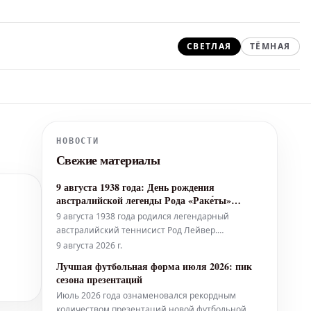
СВЕТЛАЯ
ТЁМНАЯ
НОВОСТИ
Свежие материалы
9 августа 1938 года: День рождения
австралийской легенды Рода «Раке́ты»
Лейвера
9 августа 1938 года родился легендарный
австралийский теннисист Род Лейвер.
Известный как «Ракета», он остается
9 августа 2026 г.
единственным игроком в истории тенниса,
Лучшая футбольная форма июля 2026: пик
дважды завоевавшим календарный Большой
сезона презентаций
шлем: однажды как любитель в 1962 году и один
Июль 2026 года ознаменовался рекордным
раз как профессионал в 1969 году.
количеством презентаций новой футбольной