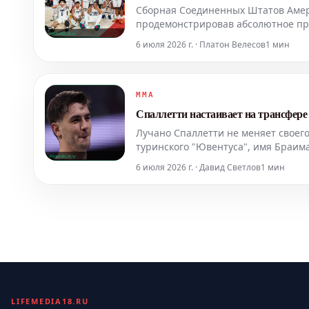
Сборная Соединенных Штатов Амер
продемонстрировав абсолютное пр
историю турнира, одержав 58 побед
6 июля 2026 г. · Платон Велесов
1 мин
поединке Жоак
MMA
Спаллетти настаивает на трансфере
Лучано Спаллетти не меняет своег
туринского "Ювентуса", имя Браим
6 июля 2026 г. · Давид Светлов
1 мин
LIFEMEDIA18.RU