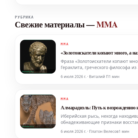
РУБРИКА
Свежие материалы
—
MMA
MMA
«Золотоискатели копают много, а н
Фраза «Золотоискатели копают мног
Гераклита, греческого философа из
является частью полного трактата,
6 июля 2026 г. · Виталий П
1 мин
MMA
Алмарадиэль: Путь к возрождению 
Иберийская рысь, некогда находив
обнадеживающие признаки восстано
Испании превысила 2600 особей. К
6 июля 2026 г. · Платон Велесов
1 мин
одной из таких