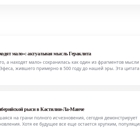
аходят мало»: актуальная мысль Гераклита
о, а находят мало» сохранилась как один из фрагментов мысли
 Эфеса, жившего примерно в 500 году до нашей эры. Эта цитата
 поскольку от его трудов сохранилось лишь чуть более ста разр
иберийской рыси в Кастилии-Ла-Манче
шаяся на грани полного исчезновения, сегодня демонстрирует
вления. Хотя ее будущее все еще остается хрупким, популяци
лючевую роль в этом успехе сыграли определенные территории