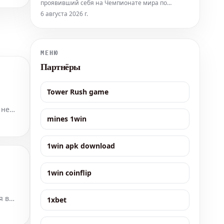
проявивший себя на Чемпионате мира по
футболу 2026 года, перешел в стан чилийских
6 августа 2026 г.
чемпионов, клуба Коло-Коло. Этот трансфер, по
всей видимости, откроет для голкипера двери к
крупному спонсорскому контракту. Вузинья
привлек внимание своим блестящим выступлен
МЕНЮ
Партнёры
Tower Rush game
 не
mines 1win
ознен
1win apk download
1win coinflip
я в
1xbet
, и