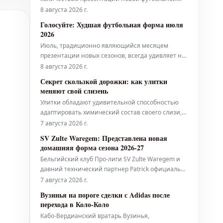
формы, став самым активным месяцем в этом
8 августа 2026 г.
сезоне. Теперь настало время выбрать лучшее из
Голосуйте: Худшая футбольная форма июля
представленного.
2026
Июль, традиционно являющийся месяцем
презентации новых сезонов, всегда удивляет нас
большим количеством выпусков, чем любой
8 августа 2026 г.
другой период года. К сожалению, не все эти
Секрет скользкой дорожки: как улитки
новинки оказываются удачными.
меняют свой слизень
Улитки обладают удивительной способностью
адаптировать химический состав своего слизи,
делая его то жидким, то твердым, то липким – в
7 августа 2026 г.
зависимости от ситуации.
SV Zulte Waregem: Представлена новая
домашняя форма сезона 2026-27
Бельгийский клуб Про-лиги SV Zulte Waregem и
давний технический партнер Patrick официально
представили новую домашнюю форму на сезон
7 августа 2026 г.
2026-27.
Вузинья на пороге сделки с Adidas после
перехода в Коло-Коло
Кабо-Вердианский вратарь Вузинья,