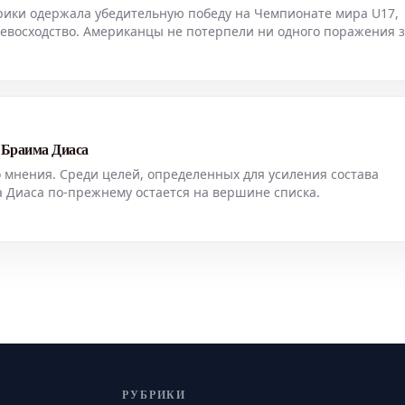
ики одержала убедительную победу на Чемпионате мира U17,
евосходство. Американцы не потерпели ни одного поражения з
 в 58 матчах с момента его основания в 2010 году. В финально
 Браима Диаса
о мнения. Среди целей, определенных для усиления состава
а Диаса по-прежнему остается на вершине списка.
РУБРИКИ