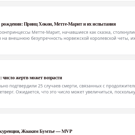
я рождения: Принц Хокон, Метте-Марит и их испытания
онпринцессы Метте-Марит, начавшиеся как сказка, столкнулис
я на внешнюю безупречность норвежской королевской четы, и
адеждой королевской семьи остается дочь Ингрид Александра. 
 число жертв может возрасти
ьно подтвердили 25 случаев смерти, связанных с продолжител
етверг. Ожидается, что это число может увеличиться, поскольк
мальными.
нкуренции, Жоаким Бумтье — MVP