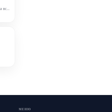
а всю
м
МЕНЮ