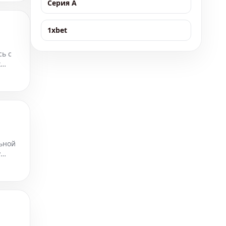
Серия А
1xbet
ь с
х
Кор
ьной
у