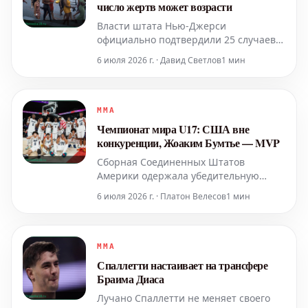
число жертв может возрасти
Власти штата Нью-Джерси
официально подтвердили 25 случаев
смерти, связанных с продолжительной
6 июля 2026 г. · Давид Светлов
1 мин
волной жары, которая началась в
четверг. Ожидается, что это число
может увеличиться, поскольку
погодные условия остаются
MMA
экстремальными.
Чемпионат мира U17: США вне
конкуренции, Жоаким Бумтье — MVP
Сборная Соединенных Штатов
Америки одержала убедительную
победу на Чемпионате мира U17,
6 июля 2026 г. · Платон Велесов
1 мин
продемонстрировав абсолютное
превосходство. Американцы не
потерпели ни одного поражения за
всю историю турнира, одержав 58
MMA
побед в 58 матчах с момента его
Спаллетти настаивает на трансфере
основания в 2010 году. В финальном
Браима Диаса
поединке Жоак
Лучано Спаллетти не меняет своего