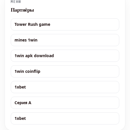
МЕНЮ
Партнёры
Tower Rush game
mines 1win
1win apk download
1win coinflip
1xbet
Серия А
1xbet