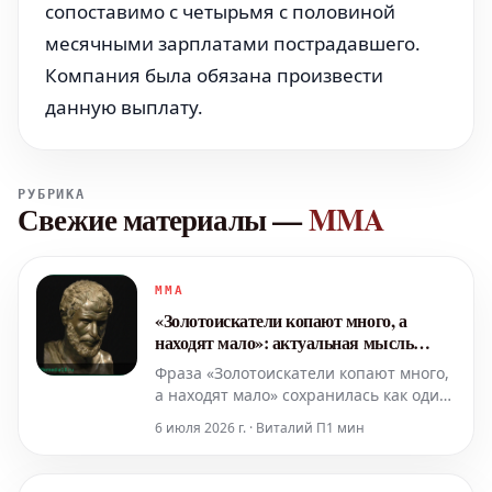
сопоставимо с четырьмя с половиной
месячными зарплатами пострадавшего.
Компания была обязана произвести
данную выплату.
РУБРИКА
Свежие материалы
—
MMA
MMA
«Золотоискатели копают много, а
находят мало»: актуальная мысль
Гераклита
Фраза «Золотоискатели копают много,
а находят мало» сохранилась как один
из фрагментов мысли Гераклита,
6 июля 2026 г. · Виталий П
1 мин
греческого философа из Эфеса,
жившего примерно в 500 году до
нашей эры. Эта цитата не является