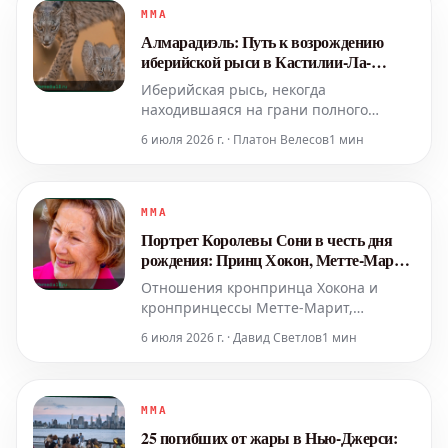
частью полного трактата, поскольку от
MMA
его трудов сохранилось лишь чуть
Алмарадиэль: Путь к возрождению
более ста разрознен
иберийской рыси в Кастилии-Ла-
Манче
Иберийская рысь, некогда
находившаяся на грани полного
исчезновения, сегодня демонстрирует
6 июля 2026 г. · Платон Велесов
1 мин
обнадеживающие признаки
восстановления. Хотя ее будущее все
еще остается хрупким, популяция в
Испании превысила 2600 особей.
MMA
Ключевую роль в этом успехе сыграли
Портрет Королевы Сони в честь дня
определенные территории, и одной из
рождения: Принц Хокон, Метте-Марит
таких
и их испытания
Отношения кронпринца Хокона и
кронпринцессы Метте-Марит,
начавшиеся как сказка, столкнулись с
6 июля 2026 г. · Давид Светлов
1 мин
серьезными трудностями. Несмотря
на внешнюю безупречность
норвежской королевской четы, их
репутация пошатнулась. Главной
MMA
надеждой королевской семьи остается
25 погибших от жары в Нью-Джерси:
дочь Ингрид Александра. Кор