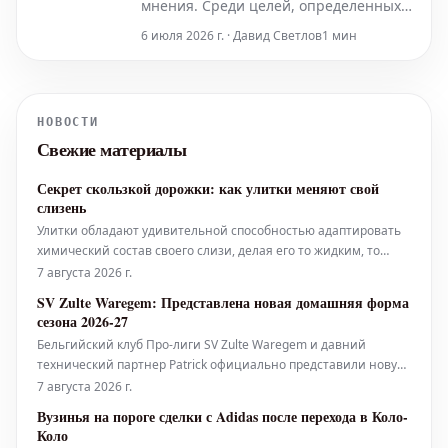
мнения. Среди целей, определенных
для усиления состава туринского
6 июля 2026 г. · Давид Светлов
1 мин
"Ювентуса", имя Браима Диаса по-
прежнему остается на вершине
списка.
НОВОСТИ
Свежие материалы
Секрет скользкой дорожки: как улитки меняют свой
слизень
Улитки обладают удивительной способностью адаптировать
химический состав своего слизи, делая его то жидким, то
твердым, то липким – в зависимости от ситуации.
7 августа 2026 г.
SV Zulte Waregem: Представлена новая домашняя форма
сезона 2026-27
Бельгийский клуб Про-лиги SV Zulte Waregem и давний
технический партнер Patrick официально представили новую
домашнюю форму на сезон 2026-27.
7 августа 2026 г.
Вузинья на пороге сделки с Adidas после перехода в Коло-
Коло