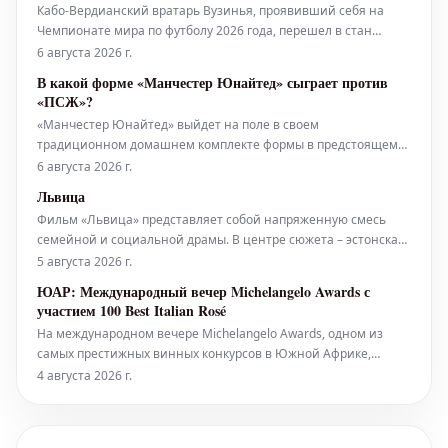
Кабо-Вердианский вратарь Вузинья, проявивший себя на
Чемпионате мира по футболу 2026 года, перешел в стан
чилийских чемпионов, клуба Коло-Коло. Этот трансфер, по
6 августа 2026 г.
всей видимости, откроет для голкипера двери к крупному
В какой форме «Манчестер Юнайтед» сыграет против
спонсорскому контракту. Вузинья привлек внимание своим
«ПСЖ»?
блестящим выступлен
«Манчестер Юнайтед» выйдет на поле в своем
традиционном домашнем комплекте формы в предстоящем
матче против «Пари Сен-Жермен», который состоится в эту
6 августа 2026 г.
субботу.
Львица
Фильм «Львица» представляет собой напряженную смесь
семейной и социальной драмы. В центре сюжета – эстонская
санитарка, которая с тревогой наблюдает за тем, как ее дочь-
5 августа 2026 г.
подросток погружается в опасный мир насилия и наркотиков,
ЮАР: Международный вечер Michelangelo Awards с
став частью молодежной группировки. Когд
участием 100 Best Italian Rosé
На международном вечере Michelangelo Awards, одном из
самых престижных винных конкурсов в Южной Африке,
особое внимание было уделено 100 Best Italian Rosé. Конкурс,
4 августа 2026 г.
существующий уже тридцать лет, демонстрирует отличное
состояние, что редко можно встретить на мировом уровне.
Michelangelo Internat