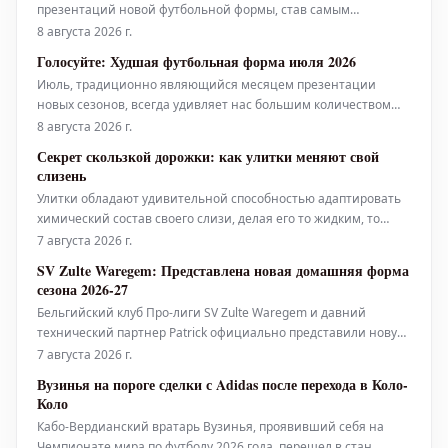
презентаций новой футбольной формы, став самым
активным месяцем в этом сезоне. Теперь настало время
8 августа 2026 г.
выбрать лучшее из представленного.
Голосуйте: Худшая футбольная форма июля 2026
Июль, традиционно являющийся месяцем презентации
новых сезонов, всегда удивляет нас большим количеством
выпусков, чем любой другой период года. К сожалению, не все
8 августа 2026 г.
эти новинки оказываются удачными.
Секрет скользкой дорожки: как улитки меняют свой
слизень
Улитки обладают удивительной способностью адаптировать
химический состав своего слизи, делая его то жидким, то
твердым, то липким – в зависимости от ситуации.
7 августа 2026 г.
SV Zulte Waregem: Представлена новая домашняя форма
сезона 2026-27
Бельгийский клуб Про-лиги SV Zulte Waregem и давний
технический партнер Patrick официально представили новую
домашнюю форму на сезон 2026-27.
7 августа 2026 г.
Вузинья на пороге сделки с Adidas после перехода в Коло-
Коло
Кабо-Вердианский вратарь Вузинья, проявивший себя на
Чемпионате мира по футболу 2026 года, перешел в стан