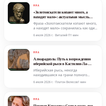
MMA
«Золотоискатели копают много, а
находят мало»: актуальная мысль
Гераклита
Фраза «Золотоискатели копают много,
а находят мало» сохранилась как один
из фрагментов мысли Гераклита,
6 июля 2026 г. · Виталий П
1 мин
греческого философа из Эфеса,
жившего примерно в 500 году до
нашей эры. Эта цитата не является
частью полного трактата, поскольку от
MMA
его трудов сохранилось лишь чуть
Алмарадиэль: Путь к возрождению
более ста разрознен
иберийской рыси в Кастилии-Ла-
Манче
Иберийская рысь, некогда
находившаяся на грани полного
исчезновения, сегодня демонстрирует
6 июля 2026 г. · Платон Велесов
1 мин
обнадеживающие признаки
восстановления. Хотя ее будущее все
еще остается хрупким, популяция в
Испании превысила 2600 особей.
MMA
Ключевую роль в этом успехе сыграли
Портрет Королевы Сони в честь дня