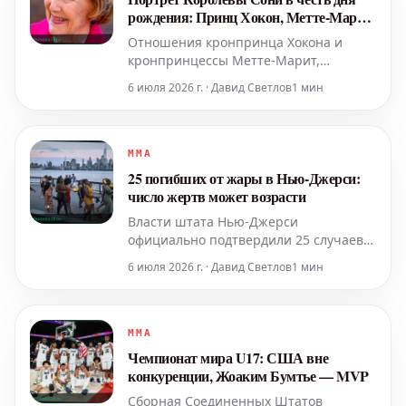
определенные территории, и одной из
рождения: Принц Хокон, Метте-Марит
таких
и их испытания
Отношения кронпринца Хокона и
кронпринцессы Метте-Марит,
начавшиеся как сказка, столкнулись с
6 июля 2026 г. · Давид Светлов
1 мин
серьезными трудностями. Несмотря
на внешнюю безупречность
норвежской королевской четы, их
репутация пошатнулась. Главной
MMA
надеждой королевской семьи остается
25 погибших от жары в Нью-Джерси:
дочь Ингрид Александра. Кор
число жертв может возрасти
Власти штата Нью-Джерси
официально подтвердили 25 случаев
смерти, связанных с продолжительной
6 июля 2026 г. · Давид Светлов
1 мин
волной жары, которая началась в
четверг. Ожидается, что это число
может увеличиться, поскольку
погодные условия остаются
MMA
экстремальными.
Чемпионат мира U17: США вне
конкуренции, Жоаким Бумтье — MVP
Сборная Соединенных Штатов