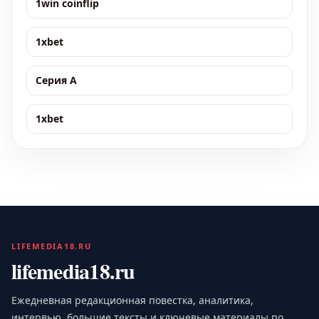
1win coinflip
1xbet
Серия А
1xbet
LIFEMEDIA18.RU
lifemedia18.ru
Ежедневная редакционная повестка, аналитика,
интервью, большие тексты и ключевые материалы по