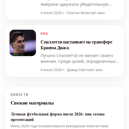
Америки одержала убедительную
победу на Чемпионате мира U17,
6 июля 2026 г. · Платон Велесов
1 мин
продемонстрировав абсолютное
превосходство. Американцы не
потерпели ни одного поражения за
всю историю турнира, одержав 58
MMA
побед в 58 матчах с момента его
Спаллетти настаивает на трансфере
основания в 2010 году. В финальном
Браима Диаса
поединке Жоак
Лучано Спаллетти не меняет своего
мнения. Среди целей, определенных
для усиления состава туринского
6 июля 2026 г. · Давид Светлов
1 мин
"Ювентуса", имя Браима Диаса по-
прежнему остается на вершине
списка.
НОВОСТИ
Свежие материалы
Лучшая футбольная форма июля 2026: пик сезона
презентаций
Июль 2026 года ознаменовался рекордным количеством