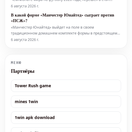
чилийских чемпионов, клуба Коло-Коло. Этот трансфер, по
6 августа 2026 г.
всей видимости, откроет для голкипера двери к крупному
В какой форме «Манчестер Юнайтед» сыграет против
спонсорскому контракту. Вузинья привлек внимание своим
«ПСЖ»?
блестящим выступлен
«Манчестер Юнайтед» выйдет на поле в своем
традиционном домашнем комплекте формы в предстоящем
матче против «Пари Сен-Жермен», который состоится в эту
6 августа 2026 г.
субботу.
МЕНЮ
Партнёры
Tower Rush game
mines 1win
1win apk download