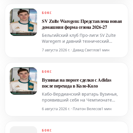
– в зависимости от ситуации.
БОКС
SV Zulte Waregem: Представлена новая
домашняя форма сезона 2026-27
Бельгийский клуб Про-лиги SV Zulte
Waregem и давний технический
партнер Patrick официально
7 августа 2026 г. · Давид Светлов
1 мин
представили новую домашнюю форму
на сезон 2026-27.
БОКС
Вузинья на пороге сделки с Adidas
после перехода в Коло-Коло
Кабо-Вердианский вратарь Вузинья,
проявивший себя на Чемпионате
мира по футболу 2026 года, перешел в
6 августа 2026 г. · Платон Велесов
1 мин
стан чилийских чемпионов, клуба
Коло-Коло. Этот трансфер, по всей
видимости, откроет для голкипера
двери к крупному спонсорскому
БОКС