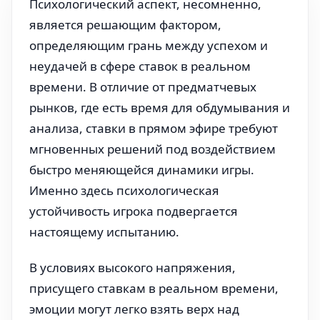
Психологический аспект, несомненно,
является решающим фактором,
определяющим грань между успехом и
неудачей в сфере ставок в реальном
времени. В отличие от предматчевых
рынков, где есть время для обдумывания и
анализа, ставки в прямом эфире требуют
мгновенных решений под воздействием
быстро меняющейся динамики игры.
Именно здесь психологическая
устойчивость игрока подвергается
настоящему испытанию.
В условиях высокого напряжения,
присущего ставкам в реальном времени,
эмоции могут легко взять верх над