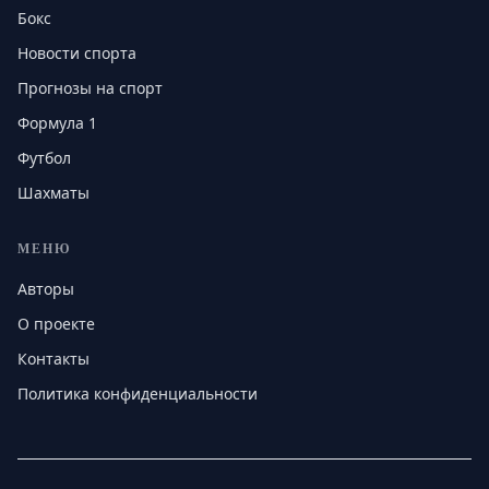
Бокс
Новости спорта
Прогнозы на спорт
Формула 1
Футбол
Шахматы
МЕНЮ
Авторы
О проекте
Контакты
Политика конфиденциальности